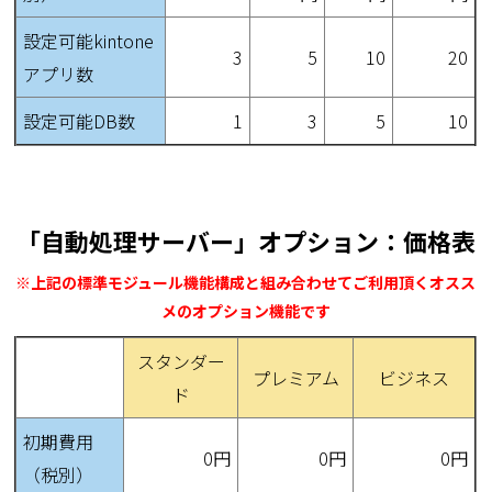
設定可能kintone
3
5
10
20
アプリ数
設定可能DB数
1
3
5
10
「自動処理サーバー」オプション：価格表
※上記の標準モジュール機能構成と組み合わせてご利用頂くオスス
メのオプション機能です
スタンダー
プレミアム
ビジネス
ド
初期費用
0円
0円
0円
（税別）