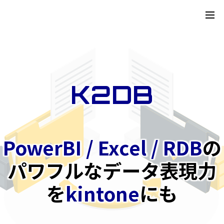
K2DB
PowerBI / Excel / RDB
の
パワフルなデータ表現力
を
kintone
にも