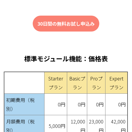
30日間の無料お試し申込み
標準モジュール機能：価格表
Starter
Basicプ
Proプ
Expert
プラン
ラン
ラン
プラン
初期費用（税
0円
0円
0円
0円
別）
月額費用（税
12,000
23,000
42,000
5,000円
別）
円
円
円